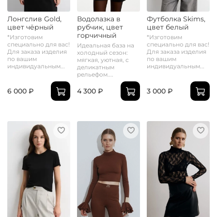
Лонгслив Gold,
Водолазка в
Футболка Skims,
цвет чёрный
рубчик, цвет
цвет белый
горчичный
*Изготовим
*Изготовим
специально для вас!
специально для вас!
Идеальная база на
Для заказа изделия
Для заказа изделия
холодный сезон:
по вашим
по вашим
мягкая, уютная, с
индивидуальным...
индивидуальным...
деликатным
рельефом....
6 000 ₽
4 300 ₽
3 000 ₽