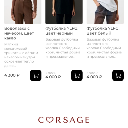
Водолазка с
Футболка YLFG,
Футболка YLFG,
начесом, цвет
цвет черный
цвет белый
какао
Базовая футболка
Базовая футболка
из плотного
из плотного
Мягкий
хлопка.Свободный
хлопка.Свободный
меланжевый
крой, чистая форма
крой, чистая форма
трикотаж с лёгким
и премиальное...
и премиальное...
начёсом изнутри
сохраняет тепло
даже...
4 999 ₽
4 999 ₽
4 300 ₽
4 000 ₽
4 000 ₽