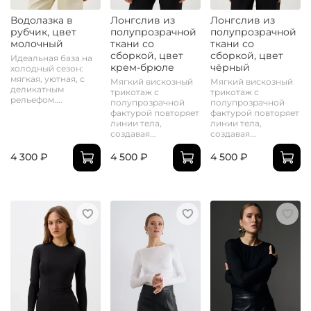
Водолазка в
Лонгслив из
Лонгслив из
рубчик, цвет
полупрозрачной
полупрозрачной
молочный
ткани со
ткани со
сборкой, цвет
сборкой, цвет
Идеальная база на
крем-брюле
чёрный
холодный сезон:
мягкая, уютная, с
Мягкий вискозный
Мягкий вискозный
деликатным
трикотаж с
трикотаж с
рельефом....
полупрозрачной
полупрозрачной
фактурой повторяет
фактурой повторяет
линии тела,
линии тела,
создавая...
создавая...
4 300 ₽
4 500 ₽
4 500 ₽