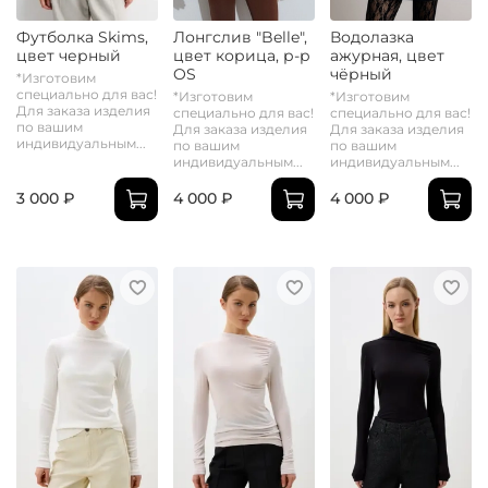
Футболка Skims,
Лонгслив "Belle",
Водолазка
цвет черный
цвет корица, р-р
ажурная, цвет
OS
чёрный
*Изготовим
специально для вас!
*Изготовим
*Изготовим
Для заказа изделия
специально для вас!
специально для вас!
по вашим
Для заказа изделия
Для заказа изделия
индивидуальным...
по вашим
по вашим
индивидуальным...
индивидуальным...
3 000 ₽
4 000 ₽
4 000 ₽