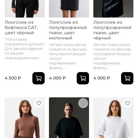
Лонгслив из
Лонгслив из
Лонгслив из
бифлекса CAT,
полупрозрачной
полупрозрачной
цвет чёрный
ткани, цвет
ткани, цвет
молочный
чёрный
*Изготовим
специально для вас!
Лёгкая ткань мягко
Лёгкая ткань мягко
Для заказа изделия
ложится по фигуре,
ложится по фигуре,
по вашим
полуприлегающий
полуприлегающий
индивидуальным...
силуэт
силуэт
подчёркивает
подчёркивает
форму,...
форму,...
4 500 ₽
4 000 ₽
4 000 ₽