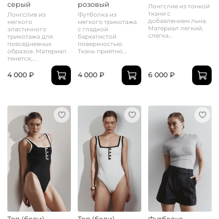
серый
розовый
Лонгслив из тонкой
ткани с
Лонгслив из
Футболка из
добавлением льна.
мягкого
мягкого трикотажа
Материал легкий,
эластичного
с гладкой
слегка...
трикотажа для
бархатистой
повседневных
поверхностью.
образов. Материал
Ткань приятно...
тянется,...
4 000 ₽
4 000 ₽
6 000 ₽
Топ (боди)
Топ (боди)
Футболка