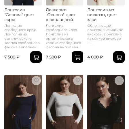
Лонгслив
Лонгслив
Лонгслив из
"Основа" цвет
"Основа" цвет
вискозы, цвет
экрю
шоколадный
хаки
Лонгслив
Лонгслив
Облегающий
свободного кроя.
свободного кроя.
лонгслив из мягкой
Лонгслив из
Лонгслив из
вискозы. Лонгслив
органического
органического
из мягкой вискозы
хлопка свободного
хлопка свободного
—...
фасона выполнен...
фасона выполнен...
7 500 ₽
7 500 ₽
4 000 ₽