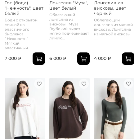
Топ (боди)
Лонгслив "Муза",
Лонгслив из
"Нежность", цвет
цвет белый
вискозы, цвет
белый
чёрный
Облегающий
лонгслив из
Боди с открытой
Облегающий
вискозы `Муза`.
спиной из
лонгслив из мягкой
Глубокий вырез
эластичного
вискозы. Лонгслив
мягко подчёркивает
бифлекса
из мягкой вискозы
линию...
`Нежность`.
—...
Мягкий
эластичный...
7 000 ₽
6 000 ₽
4 000 ₽