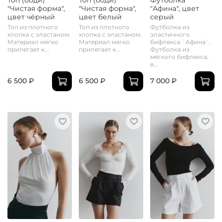
"Чистая форма",
"Чистая форма",
"Афина", цвет
цвет чёрный
цвет белый
серый
Топ из плотного
Топ из плотного
Футболка из
хлопка с эластаном.
хлопка с эластаном.
эластичного
Материал мягко
Материал мягко
бифлекса `Афина`.
прилегает к...
прилегает к...
Футболка из
мягкого бифлекса,
в...
6 500 ₽
6 500 ₽
7 000 ₽