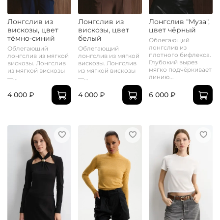
Лонгслив из
Лонгслив из
Лонгслив "Муза",
вискозы, цвет
вискозы, цвет
цвет чёрный
тёмно-синий
белый
Облегающий
лонгслив из
Облегающий
Облегающий
плотного бифлекса.
лонгслив из мягкой
лонгслив из мягкой
Глубокий вырез
вискозы. Лонгслив
вискозы. Лонгслив
мягко подчёркивает
из мягкой вискозы
из мягкой вискозы
линию...
—...
—...
4 000 ₽
4 000 ₽
6 000 ₽