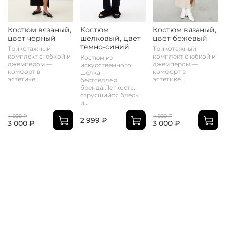
Костюм вязаный,
Костюм
Костюм вязаный,
цвет черный
шелковый, цвет
цвет бежевый
темно-синий
Трикотажный
Трикотажный
комплект с юбкой и
комплект с юбкой и
Костюм из
джемпером —
джемпером —
искусственного
комфорт в
комфорт в
шёлка —
эстетике...
эстетике...
бестселлер
бренда.Легкость,
струящийся блеск
и...
4 999 ₽
4 999 ₽
2 999 ₽
3 000 ₽
3 000 ₽