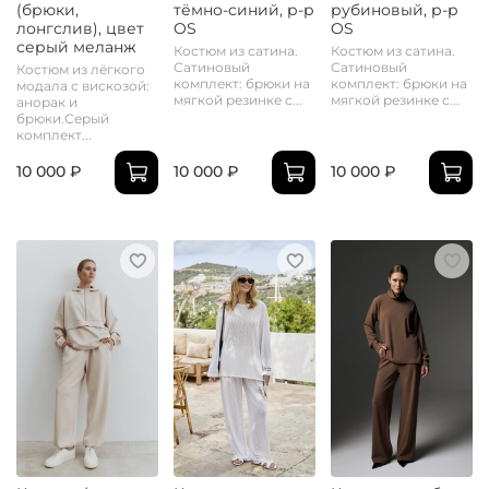
(брюки,
тёмно-синий, р-р
рубиновый, р-р
лонгслив), цвет
OS
OS
серый меланж
Костюм из сатина.
Костюм из сатина.
Сатиновый
Сатиновый
Костюм из лёгкого
комплект: брюки на
комплект: брюки на
модала с вискозой:
мягкой резинке с...
мягкой резинке с...
анорак и
брюки.Серый
комплект...
10 000 ₽
10 000 ₽
10 000 ₽