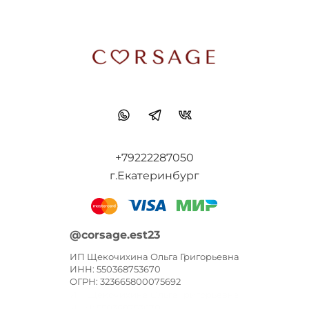
+79222287050
г.Екатеринбург
@corsage.est23
ИП Щекочихина Ольга Григорьевна
ИНН: 550368753670
ОГРН: 323665800075692
ИП Щекочихина Ольга Григорьевна
ИНН: 550368753670