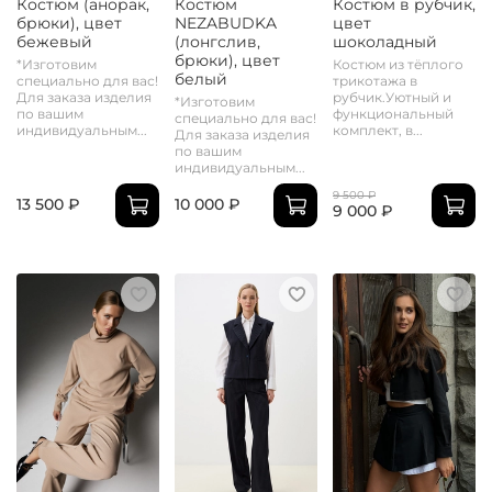
Костюм (анорак,
Костюм
Костюм в рубчик,
брюки), цвет
NEZABUDKA
цвет
бежевый
(лонгслив,
шоколадный
брюки), цвет
*Изготовим
Костюм из тёплого
белый
специально для вас!
трикотажа в
Для заказа изделия
рубчик.Уютный и
*Изготовим
по вашим
функциональный
специально для вас!
индивидуальным...
комплект, в...
Для заказа изделия
по вашим
индивидуальным...
9 500 ₽
13 500 ₽
10 000 ₽
9 000 ₽