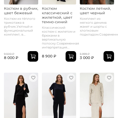
Костюм в рубчик,
Костюм
Костюм летний,
цвет бежевый
классический с
цвет черный
жилеткой, цвет
Костюм из тёплого
Комплект из
темно-синий
трикотажа в
мягкого денима:
рубчик.Уютный и
жакет и шорты с
Классический
функциональный
хлопковым
костюм с жилетом и
комплект, в...
подкладом.Современна
брюками в
вертикальную
полоску.Современная
интерпретация...
9 500 ₽
5 999 ₽
8 900 ₽
8 000 ₽
3 000 ₽