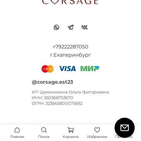
+79222287050
г.Екатеринбург
@corsage.est23
ИП Щекочихина Ольга Григорьевна
ИНН: 550368753670
ОГРН: 323665800075692
ИП Щекочихина Ольга Григорьевна
ИНН: 550368753670
ОГРН: 323665800075692
Главная
Поиск
Корзина
Избранное
Профиль