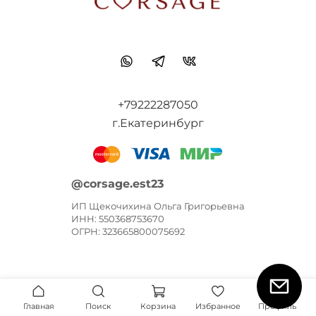
+79222287050
г.Екатеринбург
@corsage.est23
ИП Щекочихина Ольга Григорьевна
ИНН: 550368753670
ОГРН: 323665800075692
ИП Щекочихина Ольга Григорьевна
ИНН: 550368753670
ОГРН: 323665800075692
Главная
Поиск
Корзина
Избранное
Профиль