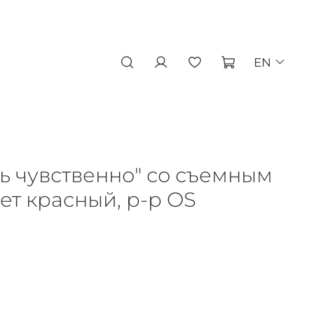
EN
ь чувственно" со съемным
ет красный, р-р OS