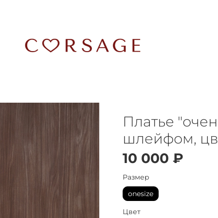
Платье "очен
шлейфом, цв
10 000 ₽
Размер
onesize
Цвет