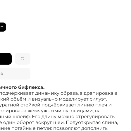
кс
ck
ичного бифлекса.
одчёркивает динамику образа, а драпировка в
гкий объём и визуально моделирует силуэт.
куратной стойкой подчёркивает линию плеч и
корирована жемчужными пуговицами, на
мный шлейф. Его длину можно отрегулировать-
е один оборот вокруг шеи. Полуоткрытая спина,
нние потайные петли: позволяют дополнить