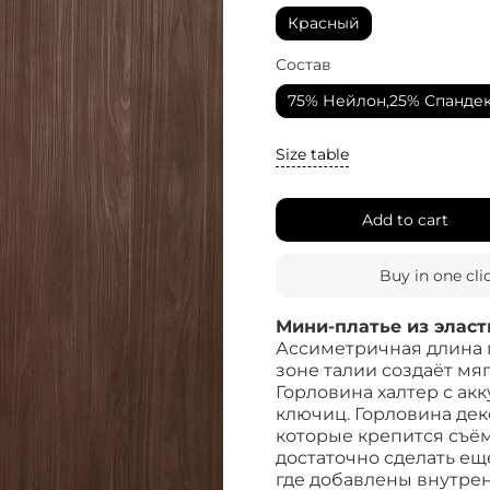
Красный
Состав
75% Нейлон,25% Спанде
Size table
Add to cart
Buy in one cli
Мини-платье из эласт
Ассиметричная длина п
зоне талии создаёт мя
Горловина халтер с ак
ключиц. Горловина де
которые крепится съё
достаточно сделать ещ
где добавлены внутре