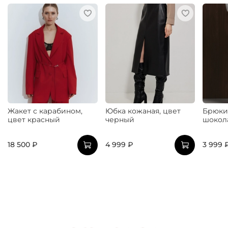
Жакет с карабином,
Юбка кожаная, цвет
Брюки
цвет красный
черный
шокол
18 500 ₽
4 999 ₽
3 999 