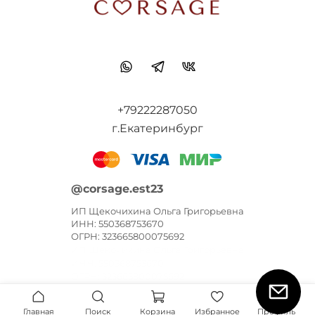
+79222287050
г.Екатеринбург
@corsage.est23
ИП Щекочихина Ольга Григорьевна
ИНН: 550368753670
ОГРН: 323665800075692
ИП Щекочихина Ольга Григорьевна
ИНН: 550368753670
ОГРН: 323665800075692
Главная
Поиск
Корзина
Избранное
Профиль